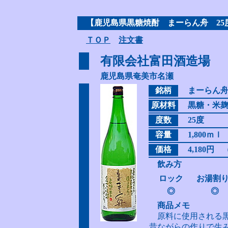
【鹿児島県黒糖焼酎 まーらん舟 25
ＴＯＰ
注文書
有限会社富田酒造場
鹿児島県奄美市名瀬
銘柄
まーらん
原材料
黒糖・米
度数
25度
容量
1,800ｍｌ
価格
4,180円 
飲み方
ロック
お湯割
◎
◎
商品メモ
原料に使用される
昔ながらの作りで生