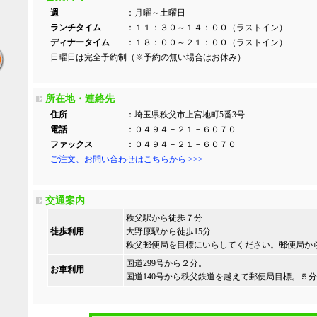
週
：月曜～土曜日
ランチタイム
：１１：３０～１４：００（ラストイン）
ディナータイム
：１８：００～２１：００（ラストイン）
日曜日は完全予約制（※予約の無い場合はお休み）
所在地・連絡先
住所
：埼玉県秩父市上宮地町5番3号
電話
：０４９４－２１－６０７０
ファックス
：０４９４－２１－６０７０
ご注文、お問い合わせはこちらから >>>
交通案内
秩父駅から徒歩７分
徒歩利用
大野原駅から徒歩15分
秩父郵便局を目標にいらしてください。郵便局か
国道299号から２分。
お車利用
国道140号から秩父鉄道を越えて郵便局目標。５