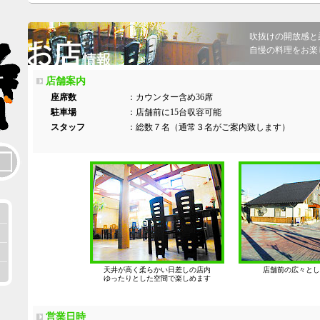
吹抜けの開放感と
自慢の料理をお楽
店舗案内
座席数
：カウンター含め36席
駐車場
：店舗前に15台収容可能
スタッフ
：総数７名（通常３名がご案内致します）
天井が高く柔らかい日差しの店内
店舗前の広々とし
ゆったりとした空間で楽しめます
営業日時