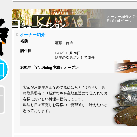
オーナー紹介とご
Facebookページ
オーナー紹介
名前
：齋藤 啓通
誕生日
：1966年10月28日
鮨屋の次男坊として誕生
2001年「Y's Dining 寛齋」オープン
実家がお鮨屋さんなので魚にはちと "うるさい" 男
鳥取県堺港より新鮮な魚を産地直送にて仕入れてお
客様においしい料理を提供してます。
料理も日々研究しお客様のご要望通りに叶えたいと
思っております。