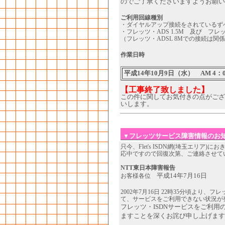
のでご了承くださいますようお願い
ご利用回線種別
・ダイヤルアップ接続をされているず
・フレッツ・ADS 1.5M 及び フレ
（フレッツ・ADSL 8Mでの接続は関
作業日時
平成14年10月9日（水） AM 4：
【工事終了致しました】
この件に関してお気付きの点がござ
いします。
フレッツサービス障害情報のお
▼
只今、Flet's ISDN網(埼玉エリ
応中ですので回復次第、ご連絡させて
NTT東日本障害報告
平成14年7月16日
お客様各位
2002年7月16日 22時35分頃より
て、サービスをご利用できない状況が
フレッツ・ISDNサービスをご利
ますことを深くお詫び申し上げます