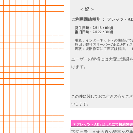
＜ 記 ＞
ご利用回線種別 ： フレッツ・A
発生日時：7/6 16：00 頃
復旧日時：7/6 22：30 頃
現象：インターネットへの接続がで
原因：弊社内サーバーのHDDディス
現状：復旧作業にて障害は解消。 
ユーザーの皆様には大変ご迷惑
げます。
この件に関してお気付きの点がござ
いします。
▼フレッツ・ADSL1.5Mにて接続障
下記に示します内容の障害が発