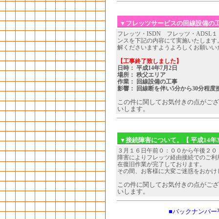
フレッツサービスの回線設備の
▼
フレッツ・ISDN フレッツ・ADS
ンスを下記の内容にて実施いたします
解くださいますようよろしくお願いい
【工事終了致しました】
日時： 平成14年7月2日
場所： 秩父エリア
作業： 回線設備の工事
影響： 回線断を伴い5分から30分程
この件に関してお気付きの点がござ
いします。
接続障害について。
【 平成14年
▼
３月１６日午前０：００から午後２０
障害によりフレッツ経由接続でのご利
在復旧作業が完了しております。
その間、お客様に大変ご迷惑をおかけ
この件に関してお気付きの点がござ
いします。
■バックナンバー平