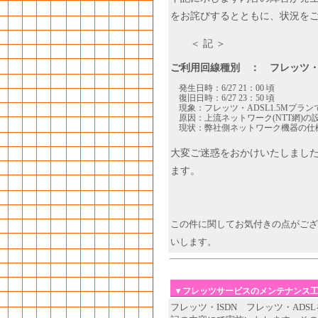
をお詫びするとともに、状況を
＜ 記 ＞
ご利用回線種別 ： フレッツ・A
発生日時：6/27 21：00 頃
復旧日時：6/27 23：50 頃
現象：フレッツ・ADSL1.5Mプラ
原因：上流ネットワーク(NTT網)の
現状：弊社側ネットワーク機器の仕
大変ご迷惑をおかけいたしまし
ます。
この件に関してお気付きの点がござ
いします。
▼フレッツサービスのメンテナンス
フレッツ・ISDN フレッツ・AD