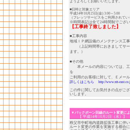
ようよろしくお願いいたします。
■日時と対象エリア
平成14年10月25日(金) 3:00～5:00
（フレッツサービスをご利用されてい
※時間表記は全て24時間制でござ
【工事終了致しました】
■工事内容
地域ＩＰ網設備のメンテナンス工事
（上記時間帯におきましてサービ
ます。）
■その他
本メールの内容については、工事
を
ご利用のお客様に対して、Ｅメール
詳しくはこちら http://www.ntt-east.co.jp/fl
この件に関してお気付きの点がござ
いします。
▼バックボーン回線のルート変更に
【 平成14年10月2日（水）】
秩父市中町地内道路拡張工事に伴い
ルート変更の作業を実施する都合に