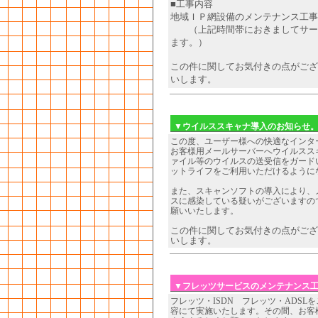
■工事内容
地域ＩＰ網設備のメンテナンス工事
（上記時間帯におきましてサービ
ます。）
この件に関してお気付きの点がござ
いします。
▼ウイルススキャナ導入のお知らせ
この度、ユーザー様への快適なインタ
お客様用メールサーバーへウイルスス
ァイル等のウイルスの送受信をガード
ットライフをご利用いただけるように
また、スキャンソフトの導入により、
スに感染している疑いがございますの
願いいたします。
この件に関してお気付きの点がござ
いします。
▼フレッツサービスのメンテナンス
フレッツ・ISDN フレッツ・ADS
容にて実施いたします。
その間、お客